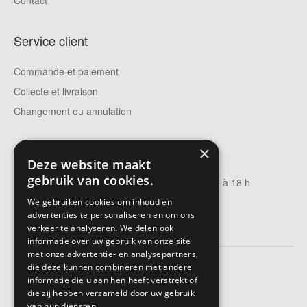
Contact
Service client
Commande et paiement
Collecte et livraison
Changement ou annulation
Heures d'ouverture
×
Deze website maakt
gebruik van cookies.
Du mardi au vendredi : de 9 h à 12 h et de 13 h à 18 h
Samedi : de 9 h à 17 h
We gebruiken cookies om inhoud en
advertenties te personaliseren en om ons
Fermé le lundi et le dimanche.
verkeer te analyseren. We delen ook
informatie over uw gebruik van onze site
met onze advertentie- en analysepartners,
die deze kunnen combineren met andere
informatie die u aan hen heeft verstrekt of
die zij hebben verzameld door uw gebruik
van hun diensten.