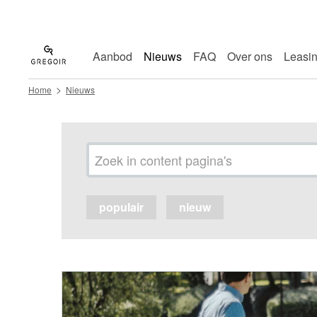
Aanbod
Nieuws
FAQ
Over ons
Leasi
>
Home
Nieuws
populair
nieuw