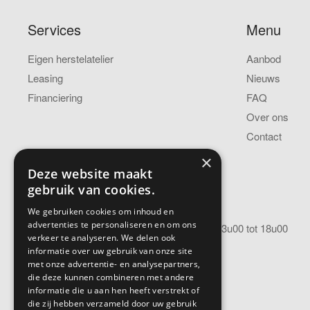
Services
Menu
Eigen herstelatelier
Aanbod
Leasing
Nieuws
Financiering
FAQ
Over ons
Contact
×
Deze website maakt
gebruik van cookies.
Openingsuren
We gebruiken cookies om inhoud en
advertenties te personaliseren en om ons
Van dinsdag tot vrijdag: 09u00 - 12u00 en 13u00 tot 18u00
verkeer te analyseren. We delen ook
Zaterdag: 09u00 - 17u00
informatie over uw gebruik van onze site
met onze advertentie- en analysepartners,
Maandag en zondag gesloten.
die deze kunnen combineren met andere
informatie die u aan hen heeft verstrekt of
die zij hebben verzameld door uw gebruik