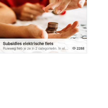
Subsidies elektrische fiets
Ruwweg heb je ze in 2 categorieën. In elke categorie vind je dan weer heel wat verschillende types
2288