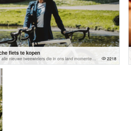
he fiets te kopen
Steeds meer mensen kopen een elektrische fiets. Van alle nieuwe tweewielers die in ons land momenteel aan de man of vrouw worden gebracht, heeft al de helft trapondersteuning.
2218