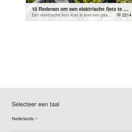
10 Redenen om een elektrische fiets te kopen
Een elektrische fiets kost al snel een paar duizend euro. Maar er zijn genoeg financiële argumenten om er toch voor te gaan. Leen goedkoop, laad op voor een prikje of strijk een stevige fietsvergoeding op.
2214
Selecteer een taal
Nederlands