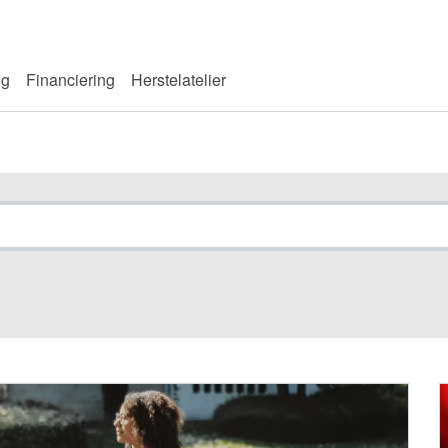
ng
Financiering
Herstelatelier